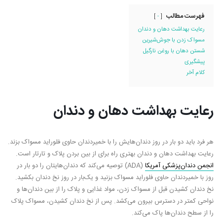
فهرست مطالب
-
رعایت بهداشت دهان و دندان
مسواک زدن با جوش‌شیرین
شستن دهان با روغن نارگیل
پیشگیری
کلام آخر
رعایت بهداشت دهان و دندان
هرآنچه درباره جراحی ایمپلنت
سلامت‌ لثه در بارداری
دندان باید بدانید
آن بر جنین؛ راهنمای
برای مادران
مرداد ۱۶, ۱۴۰۲
هر فرد باید دو بار در روز دندان‌هایش را با خمیردندان حاوی فلوراید مسواک بزند.
بهمن ۲۰, ۱۴۰۳
رعایت بهداشت دهان و دندان بهتری راه برای از بین بردن پلاک و تارتار است.
پروتز دندان متحرک و انواع آن
انجمن دندان‌پزشکی آمریکا
(ADA) توصیه می‌کند که دندان‌هایتان را دو بار در
۷ نکته حیاتی که باید
مرداد ۱۶, ۱۴۰۲
روز با خمیردندان حاوی فلوراید مسواک بزنید و یک‌بار در روز نخ دندان بکشید.
پیرسینگ دهان بدانی
نخ دندان کشیدن قبل از مسواک زدن، مواد غذایی و پلاک را از بین دندان‌ها و
بهمن ۷, ۱۴۰۳
نواحی کمتر در دسترس بیرون می‌کشد. پس از نخ دندان کشیدن، مسواک پلاک
بلیچینگ دندان: آشنایی با انواع
را از سطح دندان‌ها پاک می‌کند.
روش‌ها و مراحل سفید کردن
آشنایی با انواع لمین