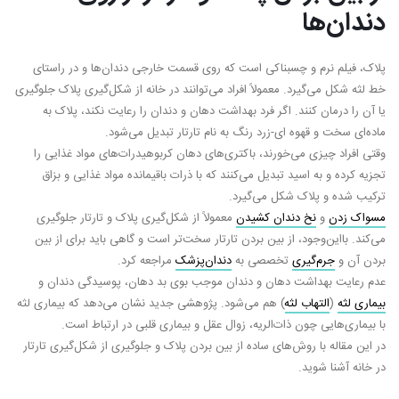
دندان‌ها
پلاک، فیلم نرم و چسبناکی است که روی قسمت خارجی دندان‌ها و در راستای
خط لثه شکل می‌گیرد. معمولاً افراد می‌توانند در خانه از شکل‌گیری پلاک جلوگیری
یا آن را درمان کنند. اگر فرد بهداشت دهان و دندان را رعایت نکند، پلاک به
ماده‌ای سخت و قهوه ای-زرد رنگ به نام تارتار تبدیل می‌شود.
وقتی افراد چیزی می‌خورند، باکتری‌های دهان کربوهیدرات‌های مواد غذایی را
تجزیه کرده و به اسید تبدیل می‌کنند که با ذرات باقیمانده مواد غذایی و بزاق
ترکیب شده و پلاک شکل می‌گیرد.
مسواک زدن
و
نخ دندان کشیدن
معمولاً از شکل‌گیری پلاک و تارتار جلوگیری
می‌کند. بااین‌وجود، از بین بردن تارتار سخت‌تر است و گاهی باید برای از بین
بردن آن و
جرم‌گیری
تخصصی به
دندان‌پزشک
مراجعه کرد.
عدم رعایت بهداشت دهان و دندان موجب بوی بد دهان، پوسیدگی دندان و
بیماری لثه
(
التهاب لثه
) هم می‌شود. پژوهشی جدید نشان می‌دهد که بیماری لثه
با بیماری‌هایی چون ذات‌الریه، زوال عقل و بیماری قلبی در ارتباط است.
در این مقاله با روش‌های ساده از بین بردن پلاک و جلوگیری از شکل‌گیری تارتار
در خانه آشنا شوید.