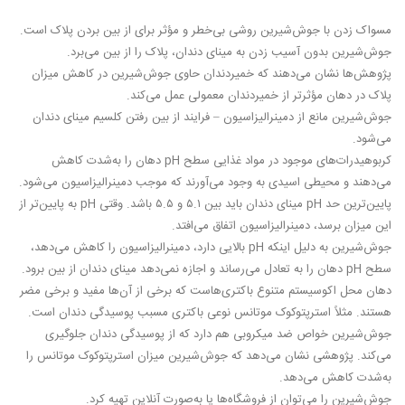
مسواک زدن با جوش‌شیرین روشی بی‌خطر و مؤثر برای از بین بردن پلاک است.
جوش‌شیرین بدون آسیب زدن به مینای دندان، پلاک را از بین می‌برد.
پژوهش‌ها نشان می‌دهند که خمیردندان حاوی جوش‌شیرین در کاهش میزان
پلاک در دهان مؤثرتر از خمیردندان معمولی عمل می‌کند.
جوش‌شیرین مانع از دمینرالیزاسیون – فرایند از بین رفتن کلسیم مینای دندان
می‌شود.
کربوهیدرات‌های موجود در مواد غذایی سطح pH دهان را به‌شدت کاهش
می‌دهند و محیطی اسیدی به وجود می‌آورند که موجب دمینرالیزاسیون می‌شود.
پایین‌ترین حد pH مینای دندان باید بین ۵.۱ و ۵.۵ باشد. وقتی pH به پایین‌تر از
این میزان برسد، دمینرالیزاسیون اتفاق می‌افتد.
جوش‌شیرین به دلیل اینکه pH بالایی دارد، دمینرالیزاسیون را کاهش می‌دهد،
سطح pH دهان را به تعادل می‌رساند و اجازه نمی‌دهد مینای دندان از بین برود.
دهان محل اکوسیستم متنوع باکتری‌هاست که برخی از آن‌ها مفید و برخی مضر
هستند. مثلاً استرپتوکوک موتانس نوعی باکتری مسبب پوسیدگی دندان است.
جوش‌شیرین خواص ضد میکروبی هم دارد که از پوسیدگی دندان جلوگیری
می‌کند. پژوهشی نشان می‌دهد که جوش‌شیرین میزان استرپتوکوک موتانس را
به‌شدت کاهش می‌دهد.
جوش‌شیرین را می‌توان از فروشگاه‌ها یا به‌صورت آنلاین تهیه کرد.